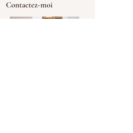
Contactez-moi
Pour toute question, vous pouvez me contacter
par courriel
jeanneboyer.psed@outlook.com
Vous pouvez également appeler ou contacter
l'accueil de la Clinique 0-17 avec laquelle je
travaille :
https://www.clinique0-17.com